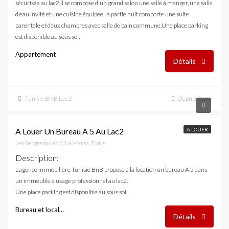
sécurisée au lac2.Il se compose d'un grand salon une salle à manger, une salle
d'eau invité et une cuisine équipée .la partie nuit comporte une suite
parentale et deux chambres avec salle de bain commune.Une place parking
est disponible au sous sol.
Appartement
Détails
Tunisie BNB Lac 2
Depuis 3 ans
2,850 DT
A Louer Un Bureau A 5 Au Lac2
A LOUER
Les berges du lac 2, La Marsa, Tunis
Description
:
L'agence immobilière Tunisie BnB propose à la location un bureau A 5 dans
un immeuble à usage professionnel au lac2.
Une place parking est disponible au sous sol.
Bureau et local...
Détails