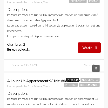
EXCLUSIVITÉ
PROMO
Les berges du lac 1, La Marsa, Tunis
Description
:
L'agence immobilière Tunisie BnB propose à la location un bureau de 75m²
dans un emplacement stratégique au lac1.
Le bureau est composé d'un hall d'accueil,deux piéces,un bloc sanitaire et une
kitchenette.
Une place parking est disponible au sous sol.
Chambres: 2
Détails
Bureau et local...
Madame ASMA AOUJI
Depuis 3 ans
3,000 DT
A Louer Un Appartement S3 Meublé Vue Lac
A LOUER
NOUVEAUTÉS
PRESTIGE
RECOMMANDÉ
Les berges du lac 2, La Marsa, Tunis
Description
:
L'agence immobilière Tunisie BnB propose à la location un appartement S 3
meublé avec vue imprenable sur le lac , situé dans une résidence calme et