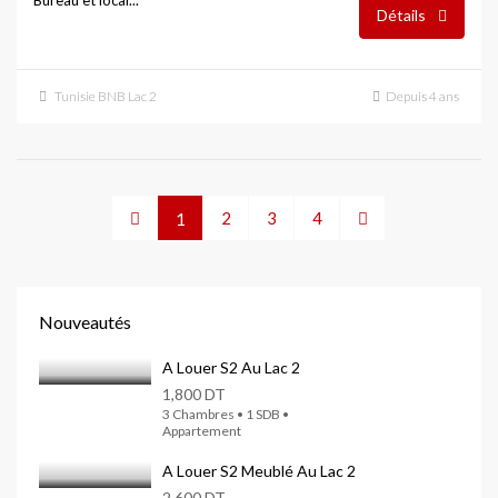
Bureau et local...
Détails
Tunisie BNB Lac 2
Depuis 4 ans
2
3
4
1
Nouveautés
A Louer S2 Au Lac 2
1,800 DT
3 Chambres • 1 SDB •
Appartement
A Louer S2 Meublé Au Lac 2
2,600 DT