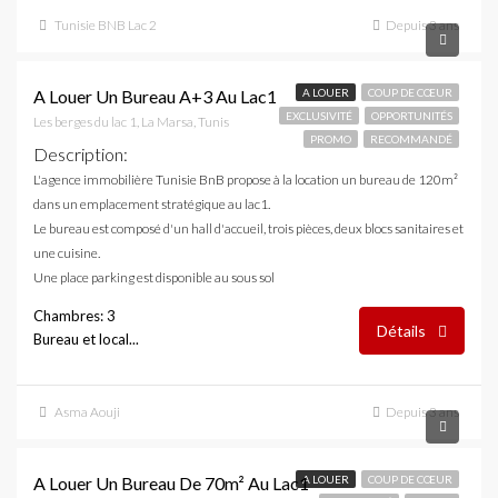
Tunisie BNB Lac 2
Depuis 3 ans
2,100 DT
A Louer Un Bureau A+3 Au Lac1
A LOUER
COUP DE CŒUR
EXCLUSIVITÉ
OPPORTUNITÉS
Les berges du lac 1, La Marsa, Tunis
PROMO
RECOMMANDÉ
Description
:
L'agence immobilière Tunisie BnB propose à la location un bureau de 120m²
dans un emplacement stratégique au lac1.
Le bureau est composé d'un hall d'accueil, trois pièces, deux blocs sanitaires et
une cuisine.
Une place parking est disponible au sous sol
Chambres: 3
Détails
Bureau et local...
Asma Aouji
Depuis 3 ans
1,800 DT
A Louer Un Bureau De 70m² Au Lac1
A LOUER
COUP DE CŒUR