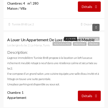
Chambres: 4
m²: 280
Détails
Maison / Villa
Tunisie BNB Lac 2
Depuis 2 ans
5,000 DT
A Louer Un Appartement De Luxe Richement Meublé
A LOUER
COUP DE CŒUR
NOUVEAUTÉS
PRESTIGE
PROMO
Les berges du lac 2, La Marsa, Tunis
Description
:
L’agence immobilière Tunisie BnB propose à la location un loft luxueux
richement meublé retapé à neuf dans une résidence calme et sécurisée au
lac2.
Il se compose d’un grand salon ,une cuisine équipée,une salle d’eau invité et à
l'étage on touve une suite parentale.
Uneplace parking est disponible au sous sol.
Chambre: 1
Détails
Appartement