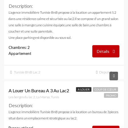
Description
:
L'agence immobilière Tunisie BnB propose à la location un appartement S 2
dans une résidence calme et sécurisée au lac2.Il se compose d'un grand salon
une salle à manger,une cuisine équipée,une salle de bain,une chambre à
coucher et une suite parentale.
Une place parking est disponible au sous sol.
Chambres: 2
Détails
Appartement
Tunisie BNB Lac 2
Depuis 3 ans
Prix sur demande
A Louer Un Bureau A 3 Au Lac2
A LOUER
COUP DE CŒUR
PROMO
Les berges du lac 2, La Marsa, Tunis
Description
:
L'agence immobilière Tunisie BnB propose à la location un bureau de 3pieces
situé dans un emplacement stratégique au lac2.