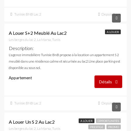
Tunisie BNB Lac 2
Depuis 3 ans
2,500 DT
A Louer S+2 Meublé Au Lac2
A LOUER
Les berges du lac 2, La Marsa, Tunis
Description
:
L'agence immobilière Tunisie BnB propose à la location un appartement S 2
meublé dans une résidence calme et sécurisée au lac2.Une place parking est
disponible au sous sol.
Appartement
Détails
Tunisie BNB Lac 2
Depuis 3 ans
1,800 DT
A Louer Un S 2 Au Lac2
A LOUER
OPPORTUNITÉS
PRESTIGE
PROMO
Les berges du lac 2, La Marsa, Tunis