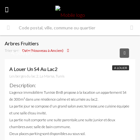
Arbres Fruitiers
Trier par:
Date (Nouveau à Ancien)
4,500 DT
A Louer Un S4 Au Lac2
A LOUER
Les berges du lac 2, La Marsa, Tunis
Description
:
L'agence immobilière Tunisie BnB propose à la location un appartement S4
de 300m² dans une résidence calme et sécurisée au lac2.
La partie jour se compose d'un grand salon avec terrasse,une cuisine équipée
et une salle d'eau invité.
La partie nuit comporte une suite parentale,une suite junior et deux
chambres avec salle de bain commune.
Deux places parking sont disponibles au sous sol.