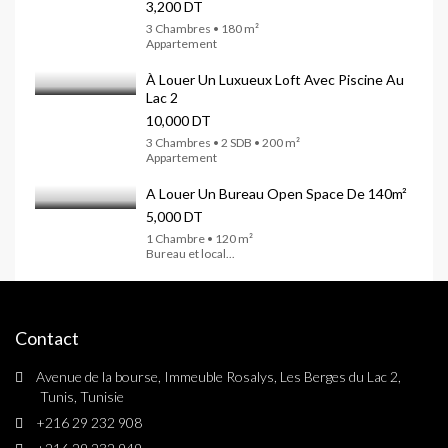
3,200 DT
3 Chambres • 180 m²
Appartement
À Louer Un Luxueux Loft Avec Piscine Au
Lac 2
10,000 DT
3 Chambres • 2 SDB • 200 m²
Appartement
A Louer Un Bureau Open Space De 140m²
5,000 DT
1 Chambre • 120 m²
Bureau et local...
Contact
Avenue de la bourse, Immeuble Rosalys, Les Berges du Lac 2,
Tunis, Tunisie
+216 29 232 908