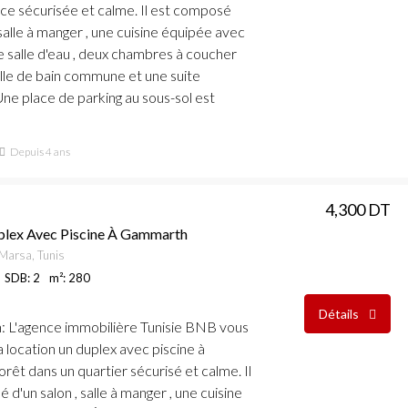
ce sécurisée et calme. Il est composé
 salle à manger , une cuisine équipée avec
ne salle d'eau , deux chambres à coucher
lle de bain commune et une suite
Une place de parking au sous-sol est
Depuis 4 ans
4,300 DT
plex Avec Piscine À Gammarth
Marsa, Tunis
SDB: 2
m²: 280
Détails
n
: L'agence immobilière Tunisie BNB vous
a location un duplex avec piscine à
rêt dans un quartier sécurisé et calme. Il
d'un salon , salle à manger , une cuisine