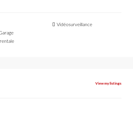
Vidéosurveillance
 Garage
rentale
View my listings