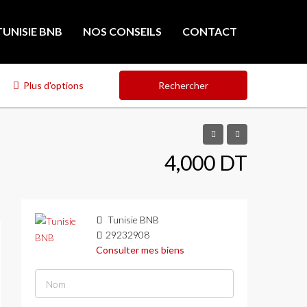
TUNISIE BNB
NOS CONSEILS
CONTACT
Plus d'options
Rechercher
4,000 DT
Tunisie BNB
29232908
Consulter mes biens