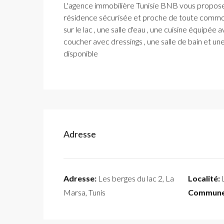
L'agence immobilière Tunisie BNB vous propose 
résidence sécurisée et proche de toute commod
sur le lac , une salle d'eau , une cuisine équip
coucher avec dressings , une salle de bain et un
disponible
Adresse
Adresse:
Les berges du lac 2, La
Localité:
L
Marsa, Tunis
Commune