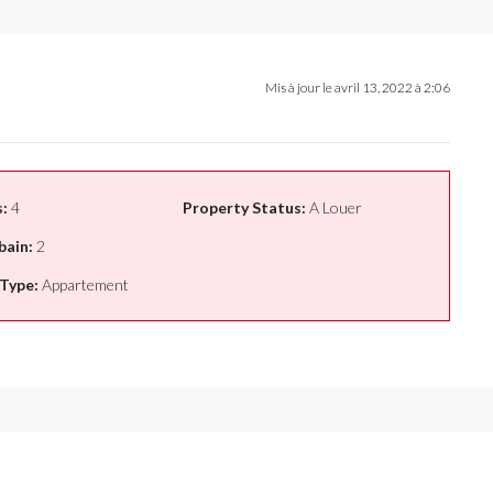
Mis à jour le avril 13, 2022 à 2:06
:
4
Property Status:
A Louer
bain:
2
Type:
Appartement