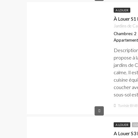
A LOUER
À Louer S1
Jardins de Ca
Chambres: 2
Appartement
Descriptio
propose à l
jardins de 
calme. Il es
cuisine équ
coucher ave
sous-sol es
Tunisie BNB
A LOUER
CO
A Louer S3