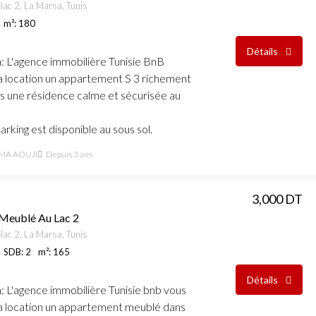
lac 2, La Marsa, Tunis
m²: 180
Détails
n
: L'agence immobilière Tunisie BnB
a location un appartement S 3 richement
 une résidence calme et sécurisée au
rking est disponible au sous sol.
MA AOUJI
Depuis 3 ans
3,000 DT
 Meublé Au Lac 2
lac 2, La Marsa, Tunis
SDB: 2
m²: 165
Détails
n
: L'agence immobilière Tunisie bnb vous
a location un appartement meublé dans