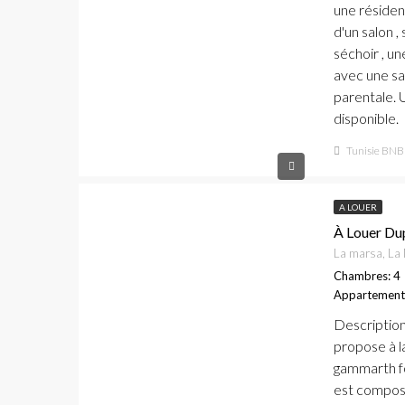
une résiden
d'un salon ,
séchoir , u
avec une sa
parentale. 
disponible.
Tunisie BNB
A LOUER
À Louer Du
La marsa, La 
Chambres: 4
Appartement
Descriptio
propose à l
gammarth fo
est composé 