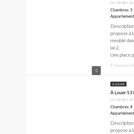
Les berges du 
Chambres: 3
Appartement
Descriptio
propose à l
meublé dans
lac2.
Une place pa
Madame AS
A LOUER
À Louer S3
Les berges du 
Chambres: 4
Appartement
Descriptio
propose à l