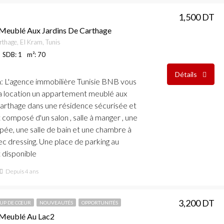
1,500 DT
 Meublé Aux Jardins De Carthage
rthage, El Kram, Tunis
SDB: 1
m²: 70
Détails
n
: L'agence immobilière Tunisie BNB vous
a location un appartement meublé aux
Carthage dans une résidence sécurisée et
t composé d'un salon , salle à manger , une
ipée, une salle de bain et une chambre à
c dressing. Une place de parking au
t disponible
Depuis 4 ans
3,200 DT
UP DE CŒUR
NOUVEAUTÉS
OPPORTUNITÉS
 Meublé Au Lac2