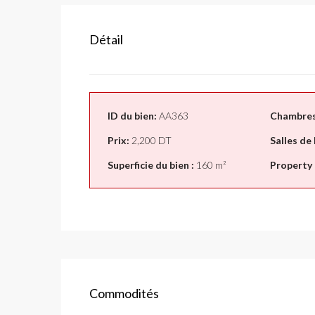
Détail
ID du bien:
AA363
Chambres
Prix:
2,200 DT
Salles de 
Superficie du bien :
160 m²
Property 
Commodités