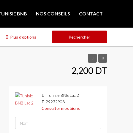
TUNISIE BNB
NOS CONSEILS
CONTACT
Plus d'options
Rechercher
2,200 DT
Tunisie BNB Lac 2
29232908
Consulter mes biens