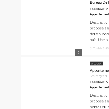
Bureau De 
Chambres: 2
Appartement
Descriptio
propose à l
deux bureau
bain. Une pl
Tunisie BNB
A LOUER
Appartemen
Les berges du 
Chambres: 5
Appartement
Descriptio
propose à l
berges du l