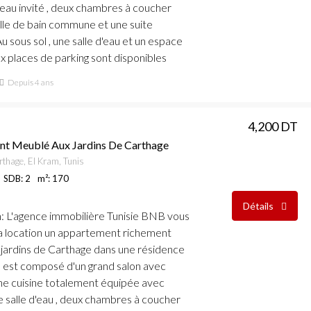
d'eau invité , deux chambres à coucher
lle de bain commune et une suite
u sous sol , une salle d'eau et un espace
ux places de parking sont disponibles
Depuis 4 ans
4,200 DT
nt Meublé Aux Jardins De Carthage
rthage, El Kram, Tunis
SDB: 2
m²: 170
Détails
n
: L'agence immobilière Tunisie BNB vous
a location un appartement richement
jardins de Carthage dans une résidence
Il est composé d'un grand salon avec
une cuisine totalement équipée avec
ne salle d'eau , deux chambres à coucher