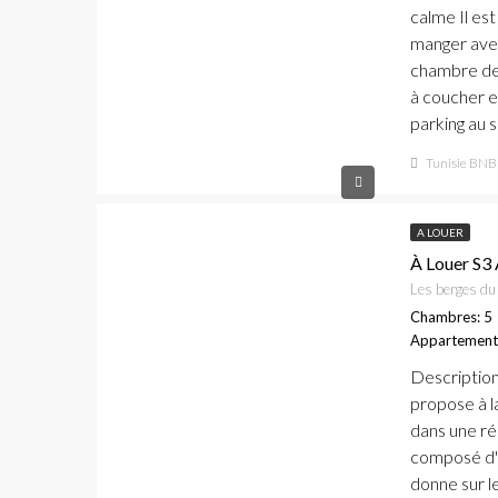
calme Il est
manger avec
chambre de 
à coucher e
parking au s
Tunisie BNB
A LOUER
À Louer S3 
Les berges du 
Chambres: 5
Appartement
Descriptio
propose à l
dans une rés
composé d'u
donne sur le