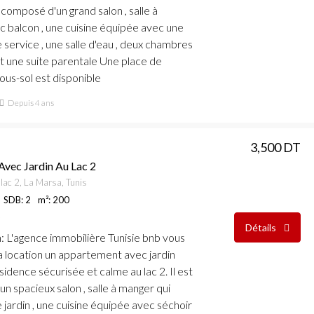
 composé d'un grand salon , salle à
 balcon , une cuisine équipée avec une
service , une salle d'eau , deux chambres
t une suite parentale Une place de
ous-sol est disponible
Depuis 4 ans
3,500 DT
Avec Jardin Au Lac 2
lac 2, La Marsa, Tunis
SDB: 2
m²: 200
Détails
n
: L'agence immobilière Tunisie bnb vous
a location un appartement avec jardin
idence sécurisée et calme au lac 2. Il est
n spacieux salon , salle à manger qui
 jardin , une cuisine équipée avec séchoir