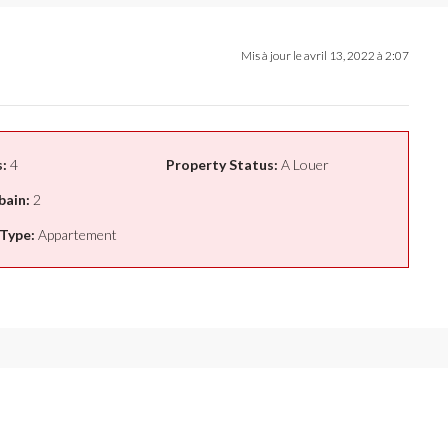
Mis à jour le avril 13, 2022 à 2:07
:
4
Property Status:
A Louer
bain:
2
Type:
Appartement