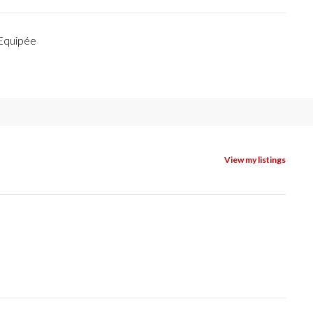
 Equipée
View my listings