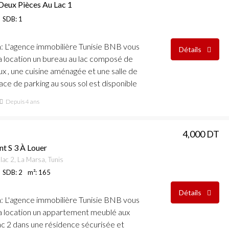
Deux Pièces Au Lac 1
SDB: 1
n
: L'agence immobilière Tunisie BNB vous
Détails
a location un bureau au lac composé de
x , une cuisine aménagée et une salle de
ace de parking au sous sol est disponible
Depuis 4 ans
4,000 DT
t S 3 À Louer
lac 2, La Marsa, Tunis
SDB: 2
m²: 165
Détails
n
: L'agence immobilière Tunisie BNB vous
a location un appartement meublé aux
ac 2 dans une résidence sécurisée et