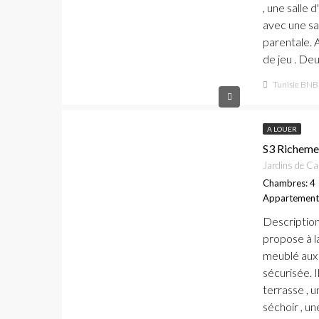
, une salle 
avec une sa
parentale. A
de jeu . De
Tunisie BNB
A LOUER
S3 Richeme
Jardins de Ca
Chambres: 4
Appartement
Descriptio
propose à l
meublé aux 
sécurisée. 
terrasse , 
séchoir , u