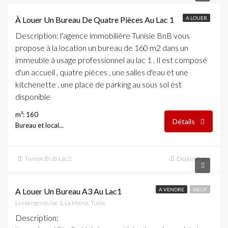
À Louer Un Bureau De Quatre Pièces Au Lac 1
A LOUER
Description
: l'agence immobilière Tunisie BnB vous
propose à la location un bureau de 160 m2 dans un
immeuble à usage professionnel au lac 1 . Il est composé
d'un accueil , quatre pièces , une salles d'eau et une
kitchenette . une place de parking au sous sol est
disponible
m²: 160
Détails
Bureau et local...
Tunisie BNB Lac 2
Depuis 4 ans
3,100 DT
A Louer Un Bureau A3 Au Lac1
A VENDRE
NEUF
Les berges du lac 1, La Marsa, Tunis
Description
: