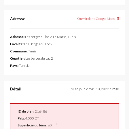
Adresse
Ouvrir dans Google Maps
Adresse:
Les berges du lac 2, La Marsa, Tunis
Localité:
Les Berges du Lac 2
Commune:
Tunis
Quartier:
Les berges du Lac 2
Pays:
Tunisia
Détail
Mis à jour le avril 13, 2022 à 2:08
ID du bien:
216486
Prix:
4,000 DT
Superficie du bien :
60 m²