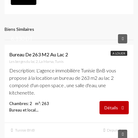
Biens Similaires
6,130 DT
Bureau De 263 M2 Au Lac 2
A LOUER
Les berges du lac 2, La Marsa, Tunis
Description
: L'agence immobilière Tunisie BnB vous
propose à la location un bureau de 263 m2 au lac 2
composé d'un open space , une salle d'eau, une
kitchenette.
Chambres: 2
m²: 263
Détails
Bureau et local...
Tunisie BNB
Depuis 4 ans
2,000 DT