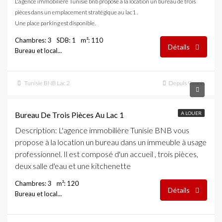
L'agence immobilière Tunisie bnb propose à la location un bureau de trois
pièces dans un emplacement stratégique au lac1 .
Une place parking est disponible.
Chambres: 3
SDB: 1
m²: 110
Détails
Bureau et local...
Tunisie BNB Lac 2
Depuis 9 mois
1,800 DT
Bureau De Trois Pièces Au Lac 1
A LOUER
Description
: L'agence immobilière Tunisie BNB vous
propose à la location un bureau dans un immeuble à usage
professionnel. Il est composé d'un accueil , trois pièces,
deux salle d'eau et une kitchenette
Chambres: 3
m²: 120
Détails
Bureau et local...