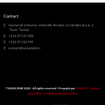
Contact
Avenue de la bourse, Immeuble Rosalys, Les Berges du Lac 2,
Tunis, Tunisie
+216 29 232 908
+216 29 232 949
contact@tunisiebnb.tn
TUNISIE BNB 2020 - All rights reserved - Propulsé par
LOGIMO™ Logiciel
immobilier -
Le Meilleur de L'immobilier